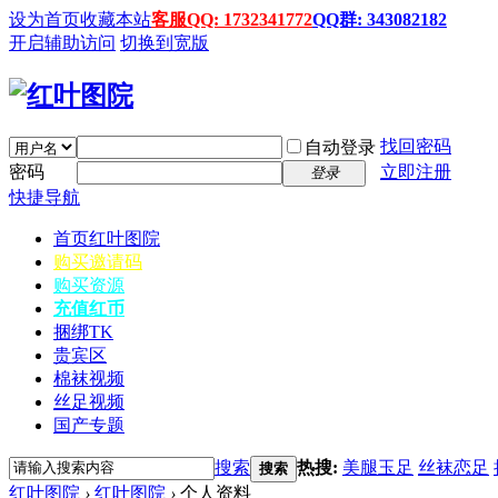
设为首页
收藏本站
客服QQ: 1732341772
QQ群: 343082182
开启辅助访问
切换到宽版
找回密码
自动登录
密码
立即注册
登录
快捷导航
首页
红叶图院
购买邀请码
购买资源
充值红币
捆绑TK
贵宾区
棉袜视频
丝足视频
国产专题
搜索
热搜:
美腿玉足
丝袜恋足
搜索
红叶图院
›
红叶图院
›
个人资料