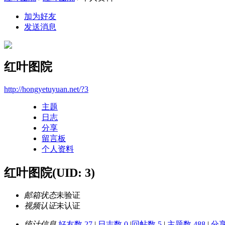
加为好友
发送消息
红叶图院
http://hongyetuyuan.net/?3
主题
日志
分享
留言板
个人资料
红叶图院
(UID: 3)
邮箱状态
未验证
视频认证
未认证
统计信息
好友数 27
|
日志数 0
|
回帖数 5
|
主题数 488
|
分享