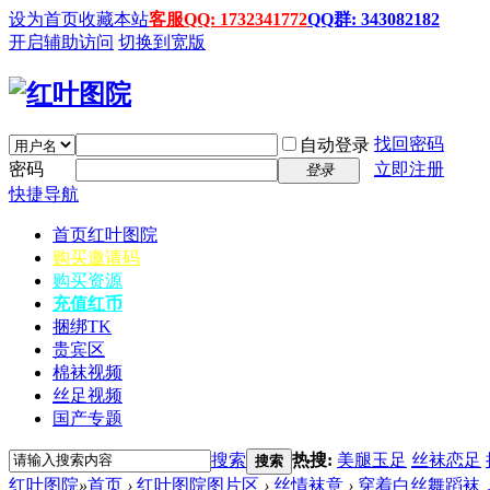
设为首页
收藏本站
客服QQ: 1732341772
QQ群: 343082182
开启辅助访问
切换到宽版
找回密码
自动登录
密码
立即注册
登录
快捷导航
首页
红叶图院
购买邀请码
购买资源
充值红币
捆绑TK
贵宾区
棉袜视频
丝足视频
国产专题
搜索
热搜:
美腿玉足
丝袜恋足
搜索
红叶图院
»
首页
›
红叶图院图片区
›
丝情袜意
›
穿着白丝舞蹈袜，