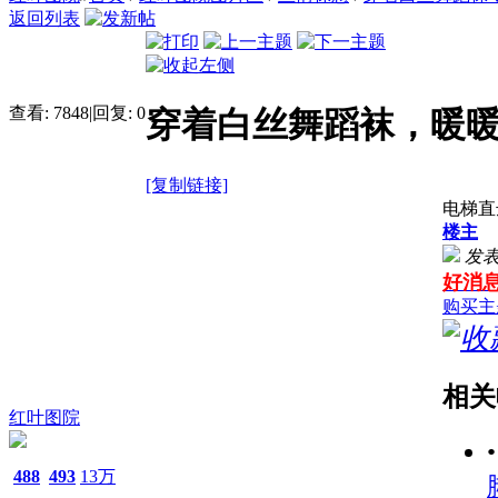
返回列表
查看:
7848
|
回复:
0
穿着白丝舞蹈袜，暖暖
[复制链接]
电梯直
楼主
发表于
好消
购买主
相关
红叶图院
488
493
13万