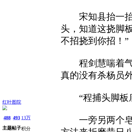
宋知县抬一抬手
头，知道这挠脚
不招挠到你招！”
程剑慧喘着气说
真的没有杀杨员外
“程捕头脚板底
红叶图院
488
493
13万
一旁另两个皂隶
主题
帖子
积分