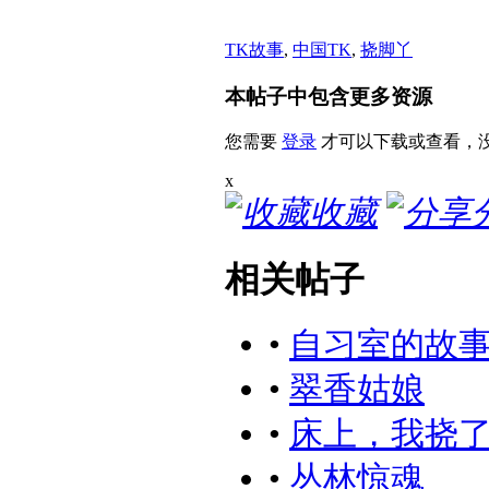
TK故事
,
中国TK
,
挠脚丫
本帖子中包含更多资源
您需要
登录
才可以下载或查看，
x
收藏
相关帖子
•
自习室的故
•
翠香姑娘
•
床上，我挠
•
丛林惊魂