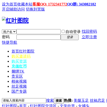
设为首页
收藏本站
客服QQ: 1732341772
QQ群: 343082182
开启辅助访问
切换到宽版
找回密码
自动登录
密码
立即注册
登录
快捷导航
首页
红叶图院
购买邀请码
购买资源
充值红币
捆绑TK
贵宾区
棉袜视频
丝足视频
国产专题
搜索
热搜:
美腿玉足
丝袜恋足
搜索
红叶图院
»
首页
›
红叶图院交流区
›
文学欣赏
›
女捕头