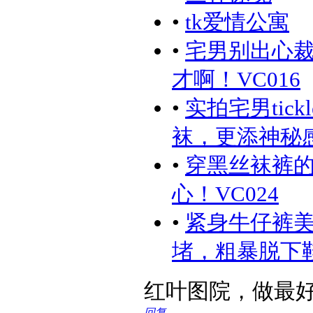
•
tk爱情公寓
•
宅男别出心
才啊！VC016
•
实拍宅男ti
袜，更添神秘感
•
穿黑丝袜裤的
心！VC024
•
紧身牛仔裤
堵，粗暴脱下鞋
红叶图院，做最好的同
回复