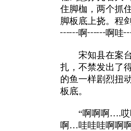
住脚枷，两个抓
脚板底上挠。程
┅┅啊┅┅啊哇
宋知县在案台后
扎，不禁发出了
的鱼一样剧烈扭
板底。
“啊啊啊….哎
啊…哇哇哇啊啊啊