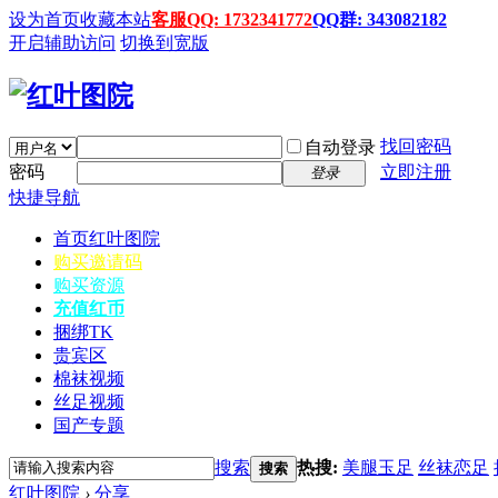
设为首页
收藏本站
客服QQ: 1732341772
QQ群: 343082182
开启辅助访问
切换到宽版
找回密码
自动登录
密码
立即注册
登录
快捷导航
首页
红叶图院
购买邀请码
购买资源
充值红币
捆绑TK
贵宾区
棉袜视频
丝足视频
国产专题
搜索
热搜:
美腿玉足
丝袜恋足
搜索
红叶图院
›
分享