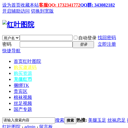
设为首页
收藏本站
客服QQ: 1732341772
QQ群: 343082182
开启辅助访问
切换到宽版
找回密码
自动登录
密码
立即注册
登录
快捷导航
首页
红叶图院
购买邀请码
购买资源
充值红币
捆绑TK
贵宾区
棉袜视频
丝足视频
国产专题
搜索
热搜:
美腿玉足
丝袜恋足
搜索
红叶图院
›
admin
›
留言板