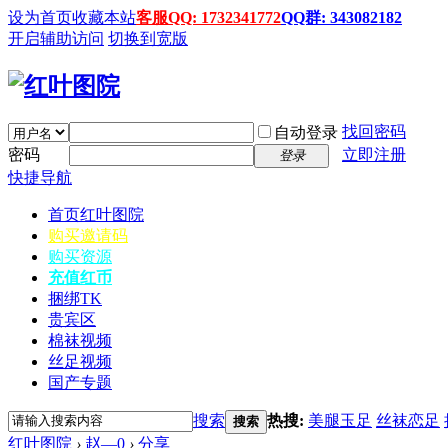
设为首页
收藏本站
客服QQ: 1732341772
QQ群: 343082182
开启辅助访问
切换到宽版
找回密码
自动登录
密码
立即注册
登录
快捷导航
首页
红叶图院
购买邀请码
购买资源
充值红币
捆绑TK
贵宾区
棉袜视频
丝足视频
国产专题
搜索
热搜:
美腿玉足
丝袜恋足
搜索
红叶图院
›
赵—0
›
分享