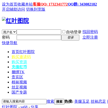
设为首页
收藏本站
客服QQ: 1732341772
QQ群: 343082182
开启辅助访问
切换到宽版
找回密码
自动登录
密码
立即注册
登录
快捷导航
首页
红叶图院
购买邀请码
购买资源
充值红币
捆绑TK
贵宾区
棉袜视频
丝足视频
国产专题
搜索
热搜:
美腿玉足
丝袜恋足
搜索
红叶图院
›
sa68
›
分享