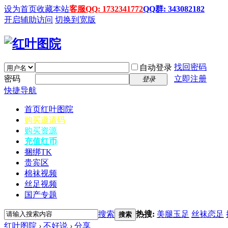
设为首页
收藏本站
客服QQ: 1732341772
QQ群: 343082182
开启辅助访问
切换到宽版
找回密码
自动登录
密码
立即注册
登录
快捷导航
首页
红叶图院
购买邀请码
购买资源
充值红币
捆绑TK
贵宾区
棉袜视频
丝足视频
国产专题
搜索
热搜:
美腿玉足
丝袜恋足
搜索
红叶图院
›
不好说
›
分享