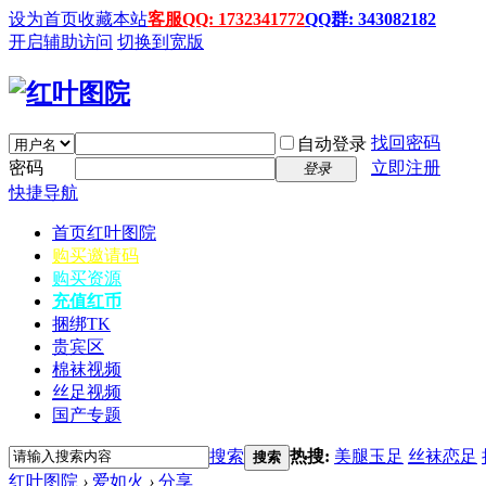
设为首页
收藏本站
客服QQ: 1732341772
QQ群: 343082182
开启辅助访问
切换到宽版
找回密码
自动登录
密码
立即注册
登录
快捷导航
首页
红叶图院
购买邀请码
购买资源
充值红币
捆绑TK
贵宾区
棉袜视频
丝足视频
国产专题
搜索
热搜:
美腿玉足
丝袜恋足
搜索
红叶图院
›
爱如火
›
分享