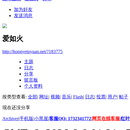
加为好友
发送消息
爱如火
http://hongyetuyuan.net/?183775
主题
日志
分享
留言板
个人资料
按类型查看:
全部
|
网址
|
视频
|
音乐
|
Flash
|
日志
|
投票
|
用户
|
帖子
现在还没分享
Archiver
|
手机版
|
小黑屋
|
客服QQ: 1732341772
|
网页在线客服
|
红叶