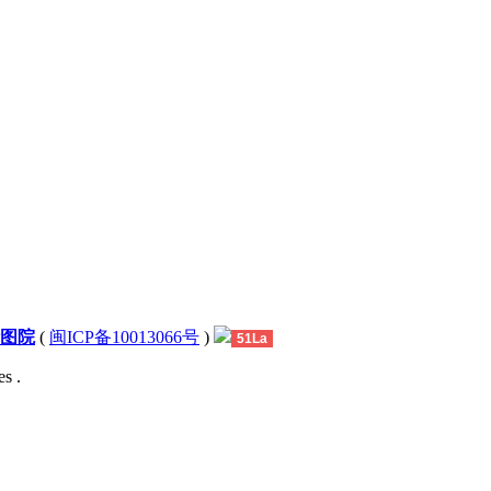
图院
(
闽ICP备10013066号
)
51La
s .