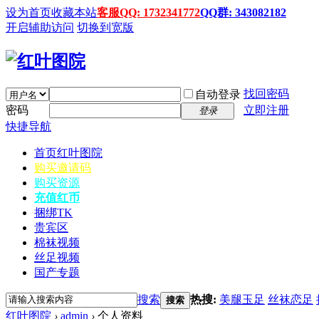
设为首页
收藏本站
客服QQ: 1732341772
QQ群: 343082182
开启辅助访问
切换到宽版
找回密码
自动登录
密码
立即注册
登录
快捷导航
首页
红叶图院
购买邀请码
购买资源
充值红币
捆绑TK
贵宾区
棉袜视频
丝足视频
国产专题
搜索
热搜:
美腿玉足
丝袜恋足
搜索
红叶图院
›
admin
›
个人资料