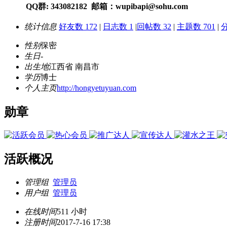
QQ群: 343082182 邮箱：wupibapi@sohu.com
统计信息
好友数 172
|
日志数 1
|
回帖数 32
|
主题数 701
|
分
性别
保密
生日
-
出生地
江西省 南昌市
学历
博士
个人主页
http://hongyetuyuan.com
勋章
活跃概况
管理组
管理员
用户组
管理员
在线时间
511 小时
注册时间
2017-7-16 17:38