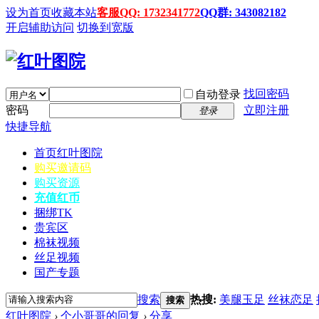
设为首页
收藏本站
客服QQ: 1732341772
QQ群: 343082182
开启辅助访问
切换到宽版
找回密码
自动登录
密码
立即注册
登录
快捷导航
首页
红叶图院
购买邀请码
购买资源
充值红币
捆绑TK
贵宾区
棉袜视频
丝足视频
国产专题
搜索
热搜:
美腿玉足
丝袜恋足
搜索
红叶图院
›
个小哥哥的回复
›
分享