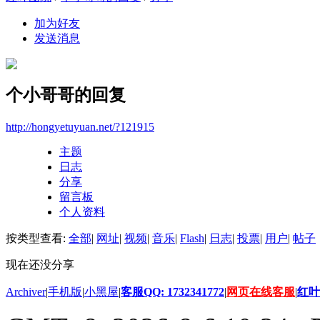
加为好友
发送消息
个小哥哥的回复
http://hongyetuyuan.net/?121915
主题
日志
分享
留言板
个人资料
按类型查看:
全部
|
网址
|
视频
|
音乐
|
Flash
|
日志
|
投票
|
用户
|
帖子
现在还没分享
Archiver
|
手机版
|
小黑屋
|
客服QQ: 1732341772
|
网页在线客服
|
红叶