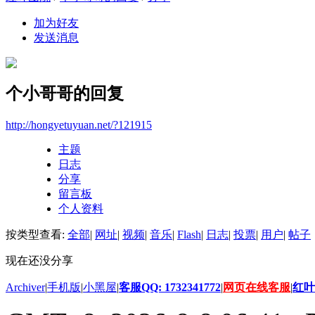
加为好友
发送消息
个小哥哥的回复
http://hongyetuyuan.net/?121915
主题
日志
分享
留言板
个人资料
按类型查看:
全部
|
网址
|
视频
|
音乐
|
Flash
|
日志
|
投票
|
用户
|
帖子
现在还没分享
Archiver
|
手机版
|
小黑屋
|
客服QQ: 1732341772
|
网页在线客服
|
红叶