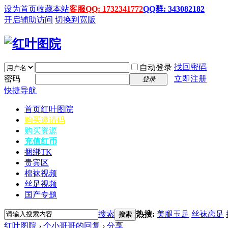
设为首页
收藏本站
客服QQ: 1732341772
QQ群: 343082182
开启辅助访问
切换到宽版
找回密码
自动登录
密码
立即注册
登录
快捷导航
首页
红叶图院
购买邀请码
购买资源
充值红币
捆绑TK
贵宾区
棉袜视频
丝足视频
国产专题
搜索
热搜:
美腿玉足
丝袜恋足
搜索
红叶图院
›
个小哥哥的回复
›
分享