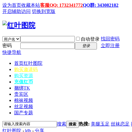
设为首页
收藏本站
客服QQ: 1732341772
QQ群: 343082182
开启辅助访问
切换到宽版
找回密码
自动登录
密码
立即注册
登录
快捷导航
首页
红叶图院
购买邀请码
购买资源
充值红币
捆绑TK
贵宾区
棉袜视频
丝足视频
国产专题
搜索
热搜:
美腿玉足
丝袜恋足
搜索
红叶图院
›
ldh
›
分享