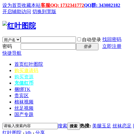
设为首页
收藏本站
客服QQ: 1732341772
QQ群: 343082182
开启辅助访问
切换到宽版
找回密码
自动登录
密码
立即注册
登录
快捷导航
首页
红叶图院
购买邀请码
购买资源
充值红币
捆绑TK
贵宾区
棉袜视频
丝足视频
国产专题
搜索
热搜:
美腿玉足
丝袜恋足
搜索
红叶图院
›
ldh
›
分享